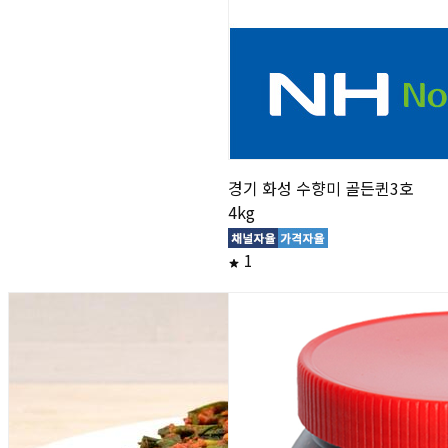
경기 화성 수향미 골든퀸3호
4kg
1