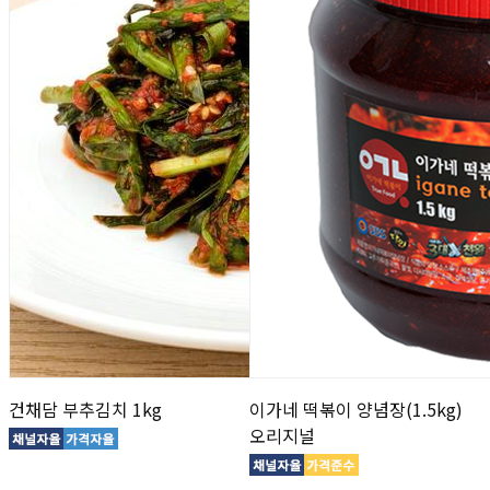
건채담 부추김치 1kg
이가네 떡볶이 양념장(1.5kg)
오리지널