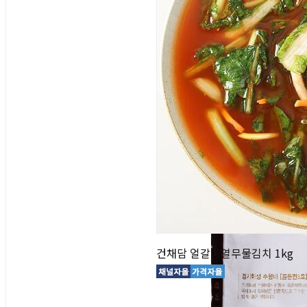
건채담 얼갈이열무물김치 1kg