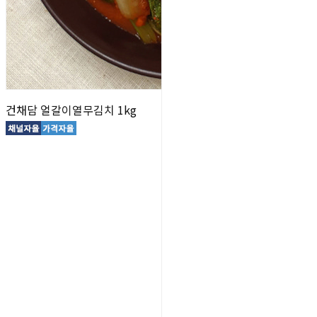
건채담 얼갈이열무김치 1kg