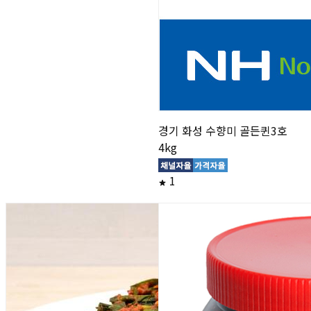
경기 화성 수향미 골든퀸3호
4kg
1