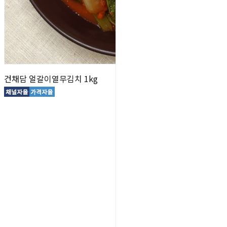
건채담 얼갈이열무김치 1kg