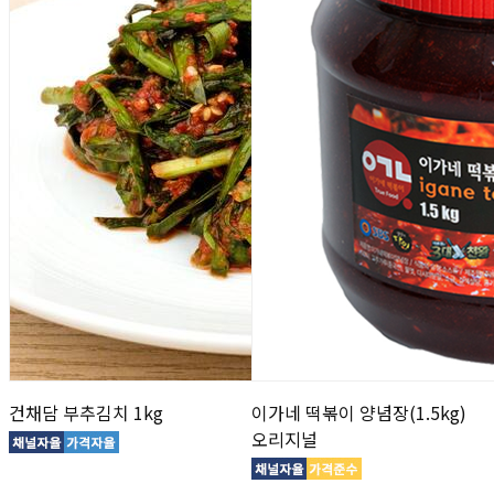
건채담 부추김치 1kg
이가네 떡볶이 양념장(1.5kg)
오리지널