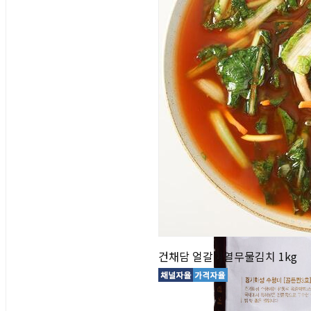
건채담 얼갈이열무물김치 1kg