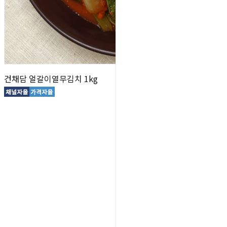
건채담 얼갈이열무김치 1kg