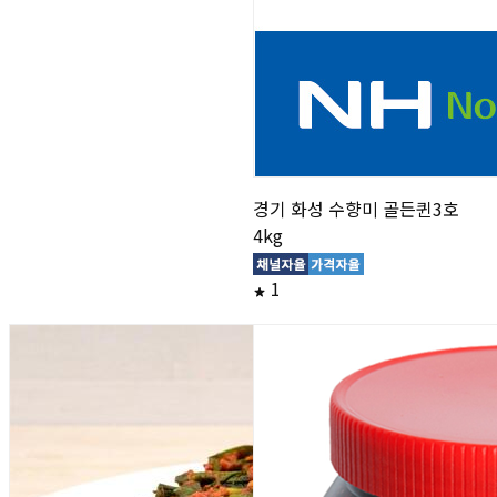
경기 화성 수향미 골든퀸3호
4kg
1