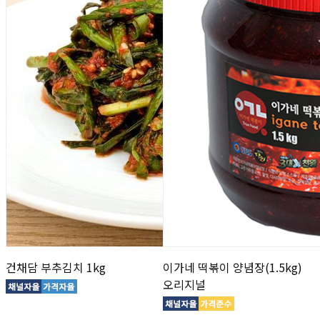
건채담 부추김치 1kg
이가네 떡볶이 양념장(1.5kg)
오리지널