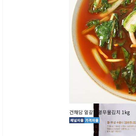
건채담 얼갈이열무물김치 1kg