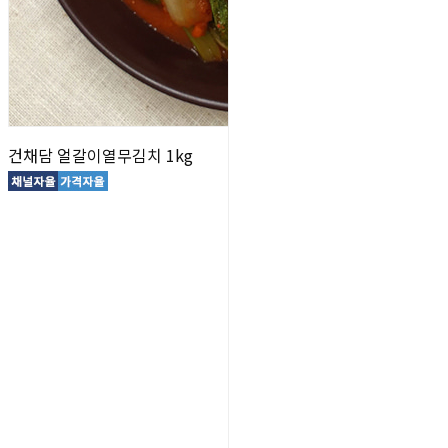
건채담 얼갈이열무김치 1kg