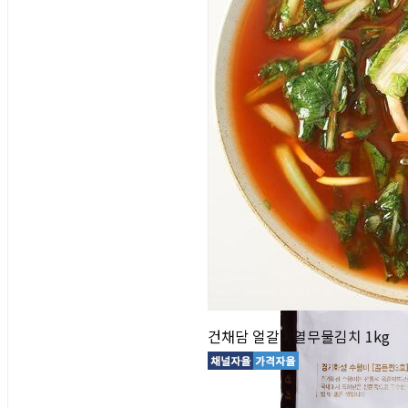
건채담 얼갈이열무물김치 1kg