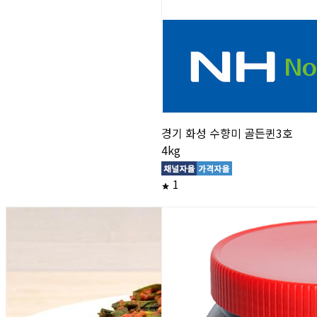
경기 화성 수향미 골든퀸3호
4kg
1