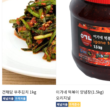
건채담 부추김치 1kg
이가네 떡볶이 양념장(1.5kg)
오리지널