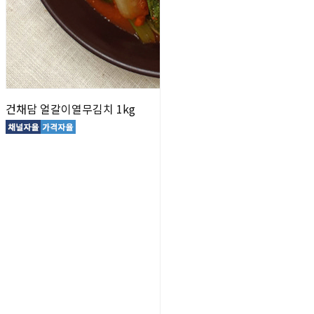
건채담 얼갈이열무김치 1kg