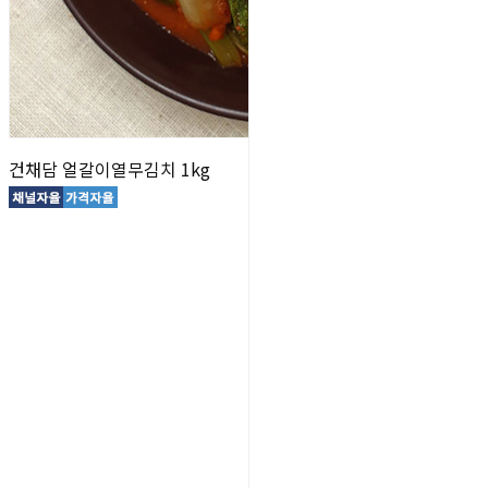
건채담 얼갈이열무김치 1kg