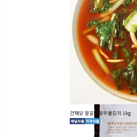
건채담 얼갈이열무물김치 1kg