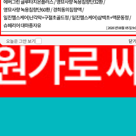
오늘은 그만 보기
닫