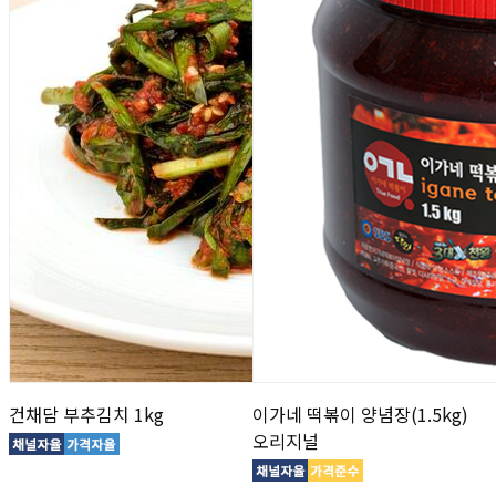
건채담 부추김치 1kg
이가네 떡볶이 양념장(1.5kg)
오리지널