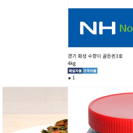
경기 화성 수향미 골든퀸3호
4kg
1