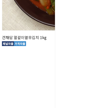
건채담 얼갈이열무김치 1kg