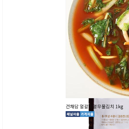
건채담 얼갈이열무물김치 1kg