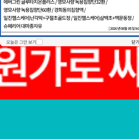
오늘은 그만 보기
닫