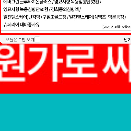
오늘은 그만 보기
닫