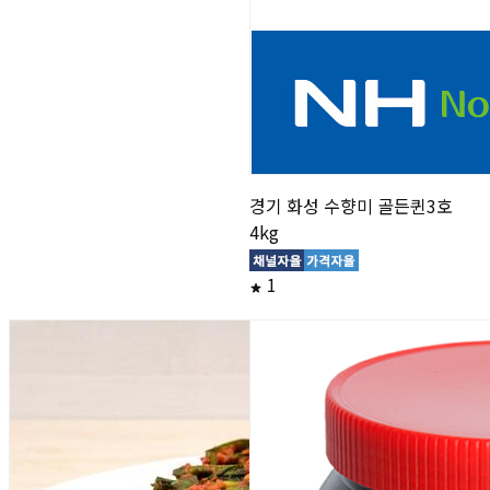
경기 화성 수향미 골든퀸3호
4kg
1