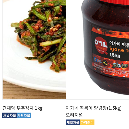
건채담 부추김치 1kg
이가네 떡볶이 양념장(1.5kg)
오리지널