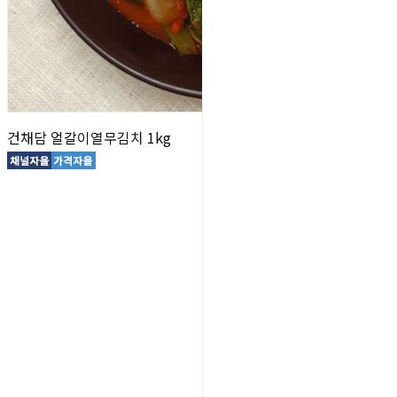
건채담 얼갈이열무김치 1kg