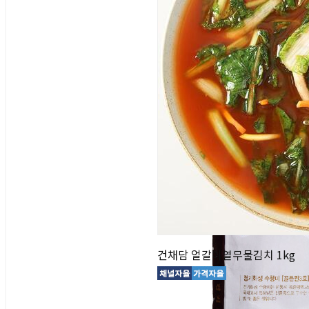
건채담 얼갈이열무물김치 1kg