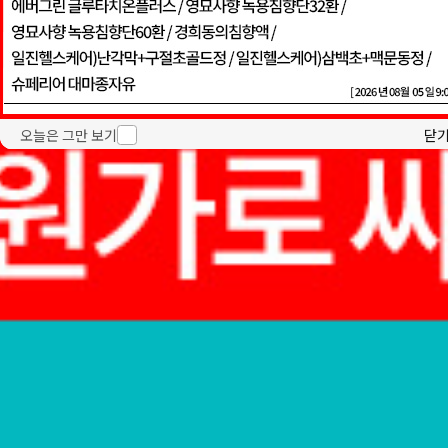
오늘은 그만 보기
닫