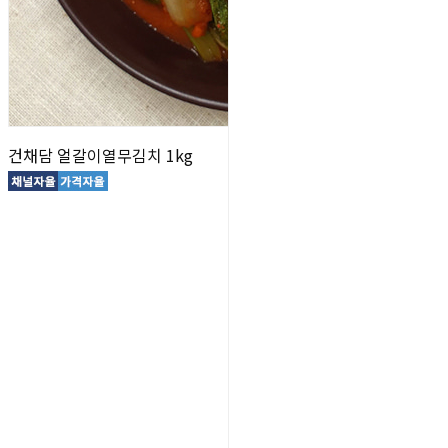
건채담 얼갈이열무김치 1kg