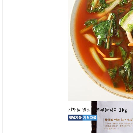
건채담 얼갈이열무물김치 1kg