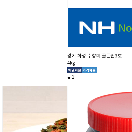
경기 화성 수향미 골든퀸3호
4kg
1