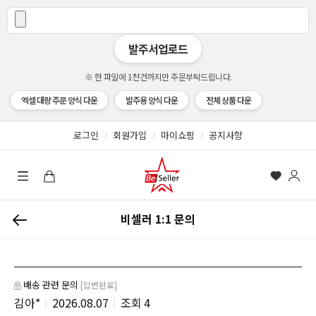
발주서업로드
※ 한 파일에 1천건까지만 주문부탁드립니다.
엑셀 대량 주문 양식 다운
발주용 양식 다운
전체 상품 다운
로그인
회원가입
마이쇼핑
공지사항
비셀러 1:1 문의
배송 관련 문의
[답변완료]
김아*
2026.08.07
4