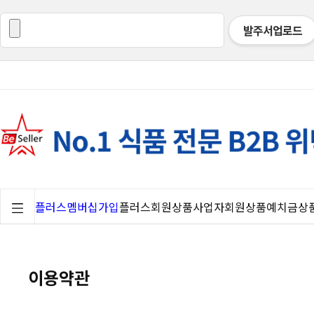
발주서업로드
플러스멤버십가입
플러스회원상품
사업자회원상품
예치금상
이용약관