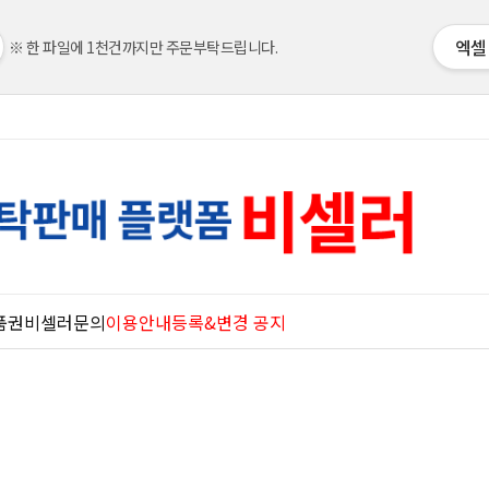
엑셀
※ 한 파일에 1천건까지만 주문부탁드립니다.
품권
비셀러문의
이용안내
등록&변경 공지