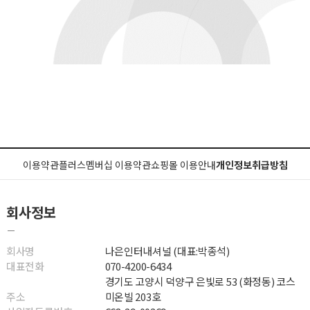
이용약관
플러스멤버십 이용약관
쇼핑몰 이용안내
개인정보취급방침
회사정보
회사명
나은인터내셔널 (대표:박종석)
대표전화
070-4200-6434
경기도 고양시 덕양구 은빛로 53 (화정동) 코스
주소
미온빌 203호